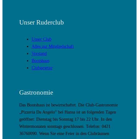
Unser Ruderclub
Unser Club
Alles zur Mitgliedschaft
Vorstand
Bootshaus
Clubgesetze
Gastronomie
Das Bootshaus ist bewirtschaftet. Die Club-Gastronomie
„Pizzeria Da Angelo“ bei Hansa ist an folgenden Tagen
geöffnet: Dienstag bis Sonntag 17 bis 22 Uhr. In den
Wintermonaten sonntags geschlossen. Telefon: 0421
36760090. Wenn Sie eine Feier in den Clubräumen