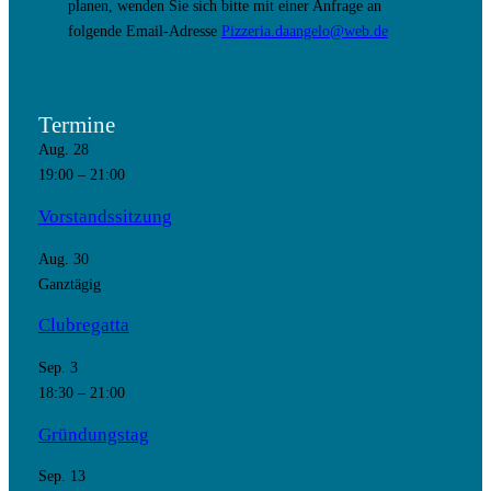
planen, wenden Sie sich bitte mit einer Anfrage an
folgende Email-Adresse
Pizzeria.daangelo@web.de
Termine
Aug.
28
19:00
–
21:00
Vorstandssitzung
Aug.
30
Ganztägig
Clubregatta
Sep.
3
18:30
–
21:00
Gründungstag
Sep.
13