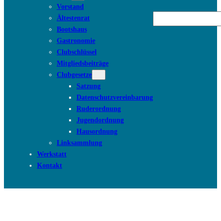
Vorstand
Suchen
Ältestenrat
Bootshaus
Gastronomie
Clubschlüssel
Mitgliedsbeiträge
Clubgesetze
Satzung
Datenschutzvereinbarung
Ruderordnung
Jugendordnung
Hausordnung
Linksammlung
Werkstatt
Kontakt