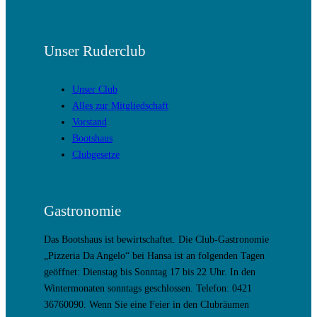
Unser Ruderclub
Unser Club
Alles zur Mitgliedschaft
Vorstand
Bootshaus
Clubgesetze
Gastronomie
Das Bootshaus ist bewirtschaftet. Die Club-Gastronomie
„Pizzeria Da Angelo“ bei Hansa ist an folgenden Tagen
geöffnet: Dienstag bis Sonntag 17 bis 22 Uhr. In den
Wintermonaten sonntags geschlossen. Telefon: 0421
36760090. Wenn Sie eine Feier in den Clubräumen