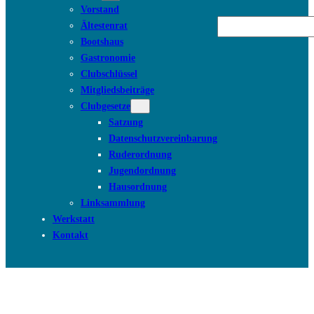
Vorstand
Suchen
Ältestenrat
Bootshaus
Gastronomie
Clubschlüssel
Mitgliedsbeiträge
Clubgesetze
Satzung
Datenschutzvereinbarung
Ruderordnung
Jugendordnung
Hausordnung
Linksammlung
Werkstatt
Kontakt