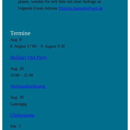
planen, wenden Sie sich bitte mit einer Anfrage an
folgende Email-Adresse
Pizzeria.daangelo@web.de
Termine
Aug.
8
8. August 17:00
–
9. August 9:30
Holiday Out Party
Aug.
28
19:00
–
21:00
Vorstandssitzung
Aug.
30
Ganztägig
Clubregatta
Sep.
3