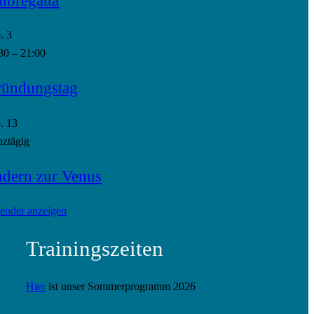
p.
3
30
–
21:00
ündungstag
p.
13
ztägig
dern zur Venus
ender anzeigen
Trainingszeiten
Hier
ist unser Sommerprogramm 2026