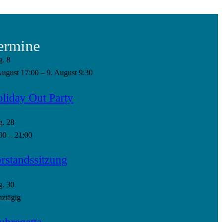
ermine
g.
8
August 17:00
–
9. August 9:30
liday Out Party
g.
28
00
–
21:00
rstandssitzung
g.
30
ztägig
ubregatta