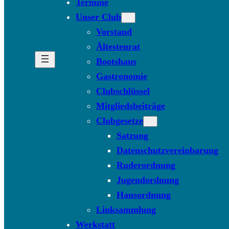
Termine
Unser Club
Vorstand
Ältestenrat
Bootshaus
Gastronomie
Clubschlüssel
Mitgliedsbeiträge
Clubgesetze
Satzung
Datenschutzvereinbarung
Ruderordnung
Jugendordnung
Hausordnung
Linksammlung
Werkstatt