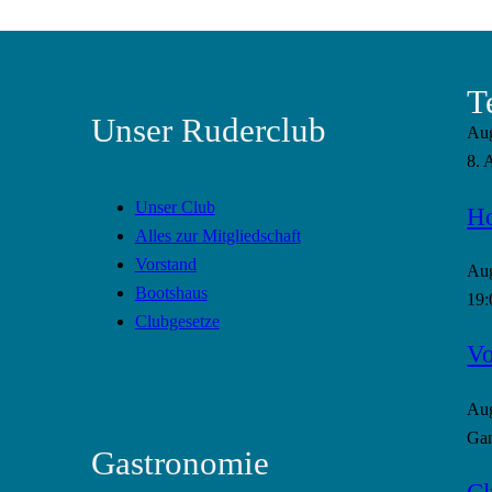
T
Unser Ruderclub
Au
8. 
Unser Club
Ho
Alles zur Mitgliedschaft
Vorstand
Au
Bootshaus
19:
Clubgesetze
Vo
Au
Gan
Gastronomie
Cl