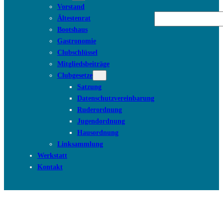
Vorstand
Suchen
Ältestenrat
Bootshaus
Gastronomie
Clubschlüssel
Mitgliedsbeiträge
Clubgesetze
Satzung
Datenschutzvereinbarung
Ruderordnung
Jugendordnung
Hausordnung
Linksammlung
Werkstatt
Kontakt