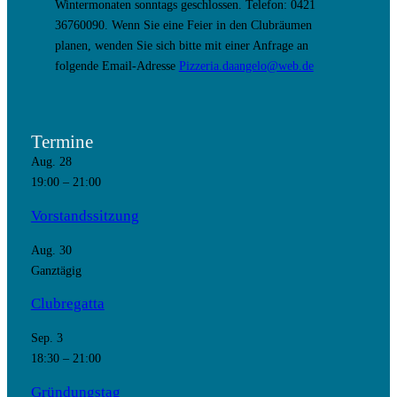
Wintermonaten sonntags geschlossen. Telefon: 0421
36760090. Wenn Sie eine Feier in den Clubräumen
planen, wenden Sie sich bitte mit einer Anfrage an
folgende Email-Adresse
Pizzeria.daangelo@web.de
Termine
Aug.
28
19:00
–
21:00
Vorstandssitzung
Aug.
30
Ganztägig
Clubregatta
Sep.
3
18:30
–
21:00
Gründungstag