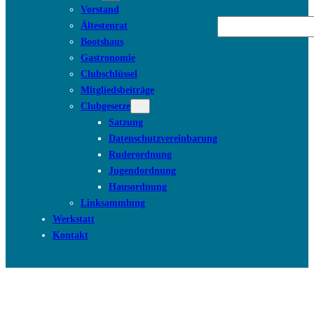
Vorstand
Suchen
Ältestenrat
Bootshaus
Gastronomie
Clubschlüssel
Mitgliedsbeiträge
Clubgesetze
Satzung
Datenschutzvereinbarung
Ruderordnung
Jugendordnung
Hausordnung
Linksammlung
Werkstatt
Kontakt