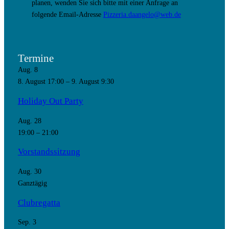
planen, wenden Sie sich bitte mit einer Anfrage an
folgende Email-Adresse
Pizzeria.daangelo@web.de
Termine
Aug.
8
8. August 17:00
–
9. August 9:30
Holiday Out Party
Aug.
28
19:00
–
21:00
Vorstandssitzung
Aug.
30
Ganztägig
Clubregatta
Sep.
3