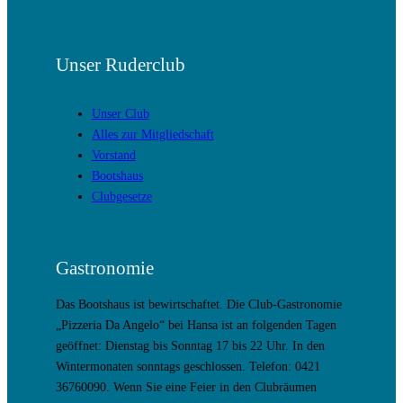
Unser Ruderclub
Unser Club
Alles zur Mitgliedschaft
Vorstand
Bootshaus
Clubgesetze
Gastronomie
Das Bootshaus ist bewirtschaftet. Die Club-Gastronomie
„Pizzeria Da Angelo“ bei Hansa ist an folgenden Tagen
geöffnet: Dienstag bis Sonntag 17 bis 22 Uhr. In den
Wintermonaten sonntags geschlossen. Telefon: 0421
36760090. Wenn Sie eine Feier in den Clubräumen