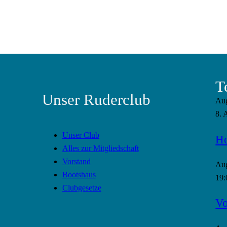
T
Unser Ruderclub
Au
8. 
Unser Club
Ho
Alles zur Mitgliedschaft
Vorstand
Au
Bootshaus
19:
Clubgesetze
Vo