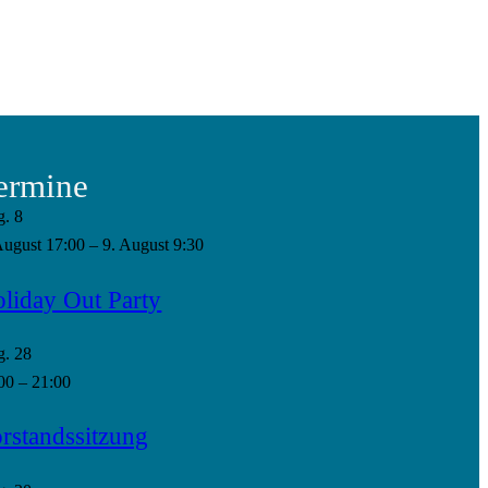
ermine
g.
8
August 17:00
–
9. August 9:30
liday Out Party
g.
28
00
–
21:00
rstandssitzung