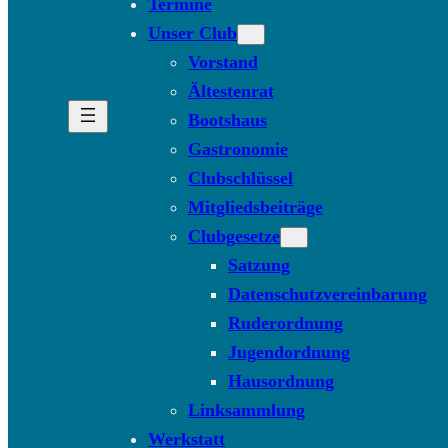
Termine
Unser Club
Vorstand
Ältestenrat
Bootshaus
Gastronomie
Clubschlüssel
Mitgliedsbeiträge
Clubgesetze
Satzung
Datenschutzvereinbarung
Ruderordnung
Jugendordnung
Hausordnung
Linksammlung
Werkstatt