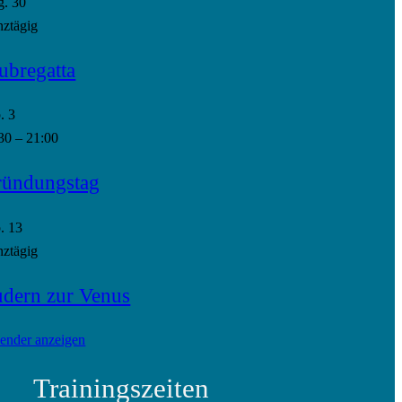
g.
30
ztägig
ubregatta
p.
3
30
–
21:00
ündungstag
p.
13
ztägig
dern zur Venus
ender anzeigen
Trainingszeiten