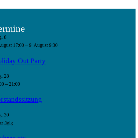
ermine
g.
8
August 17:00
–
9. August 9:30
liday Out Party
g.
28
00
–
21:00
rstandssitzung
g.
30
ztägig
ubregatta