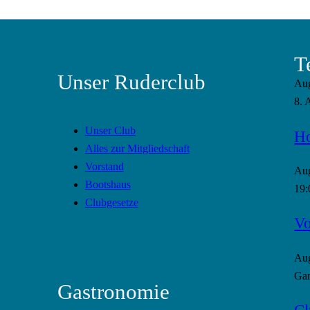
T
Unser Ruderclub
Au
8. 
Unser Club
Ho
Alles zur Mitgliedschaft
Vorstand
Au
Bootshaus
19:
Clubgesetze
Vo
Au
Gan
Gastronomie
Cl