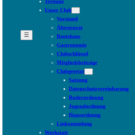
Termine
Unser Club
Vorstand
Ältestenrat
Bootshaus
Gastronomie
Clubschlüssel
Mitgliedsbeiträge
Clubgesetze
Satzung
Datenschutzvereinbarung
Ruderordnung
Jugendordnung
Hausordnung
Linksammlung
Werkstatt