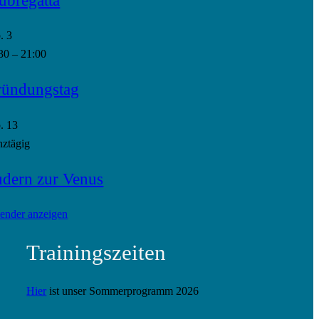
p.
3
30
–
21:00
ündungstag
p.
13
ztägig
dern zur Venus
ender anzeigen
Trainingszeiten
Hier
ist unser Sommerprogramm 2026