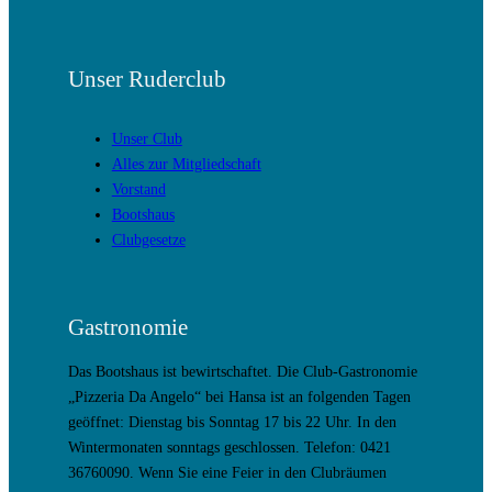
Unser Ruderclub
Unser Club
Alles zur Mitgliedschaft
Vorstand
Bootshaus
Clubgesetze
Gastronomie
Das Bootshaus ist bewirtschaftet. Die Club-Gastronomie
„Pizzeria Da Angelo“ bei Hansa ist an folgenden Tagen
geöffnet: Dienstag bis Sonntag 17 bis 22 Uhr. In den
Wintermonaten sonntags geschlossen. Telefon: 0421
36760090. Wenn Sie eine Feier in den Clubräumen