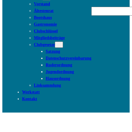
Vorstand
Suchen
Ältestenrat
Bootshaus
Gastronomie
Clubschlüssel
Mitgliedsbeiträge
Clubgesetze
Satzung
Datenschutzvereinbarung
Ruderordnung
Jugendordnung
Hausordnung
Linksammlung
Werkstatt
Kontakt