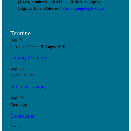
planen, wenden Sie sich bitte mit einer Anfrage an
folgende Email-Adresse
Pizzeria.daangelo@web.de
Termine
Aug.
8
8. August 17:00
–
9. August 9:30
Holiday Out Party
Aug.
28
19:00
–
21:00
Vorstandssitzung
Aug.
30
Ganztägig
Clubregatta
Sep.
3