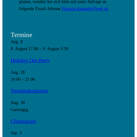
planen, wenden Sie sich bitte mit einer Anfrage an
folgende Email-Adresse
Pizzeria.daangelo@web.de
Termine
Aug.
8
8. August 17:00
–
9. August 9:30
Holiday Out Party
Aug.
28
19:00
–
21:00
Vorstandssitzung
Aug.
30
Ganztägig
Clubregatta
Sep.
3