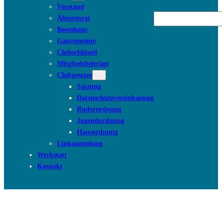
Vorstand
Suchen
Ältestenrat
Bootshaus
Gastronomie
Clubschlüssel
Mitgliedsbeiträge
Clubgesetze
Satzung
Datenschutzvereinbarung
Ruderordnung
Jugendordnung
Hausordnung
Linksammlung
Werkstatt
Kontakt