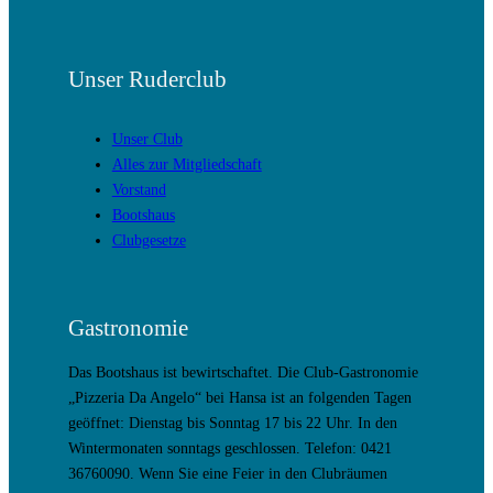
Unser Ruderclub
Unser Club
Alles zur Mitgliedschaft
Vorstand
Bootshaus
Clubgesetze
Gastronomie
Das Bootshaus ist bewirtschaftet. Die Club-Gastronomie
„Pizzeria Da Angelo“ bei Hansa ist an folgenden Tagen
geöffnet: Dienstag bis Sonntag 17 bis 22 Uhr. In den
Wintermonaten sonntags geschlossen. Telefon: 0421
36760090. Wenn Sie eine Feier in den Clubräumen