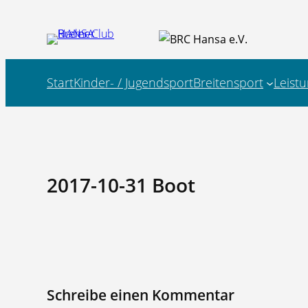
Zum
Inhalt
springen
Start
Kinder- / Jugendsport
Breitensport
Leist
2017-10-31 Boot
Schreibe einen Kommentar