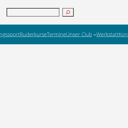
Suchen
ungssport
Ruderkurse
Termine
Unser Club
Werkstatt
Kon