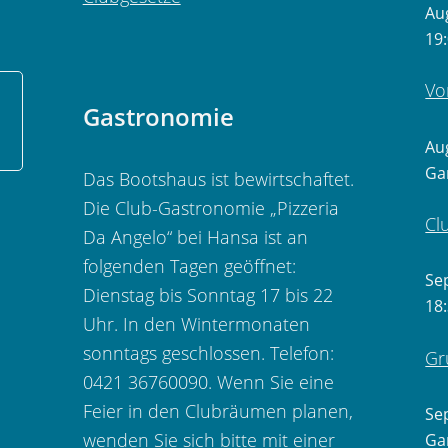
Au
19
Vo
Gastronomie
Au
Ga
Das Bootshaus ist bewirtschaftet.
Die Club-Gastronomie „Pizzeria
Cl
Da Angelo“ bei Hansa ist an
folgenden Tagen geöffnet:
Se
Dienstag bis Sonntag 17 bis 22
18
Uhr. In den Wintermonaten
sonntags geschlossen. Telefon:
Gr
0421 36760090. Wenn Sie eine
Feier in den Clubräumen planen,
Se
wenden Sie sich bitte mit einer
Ga