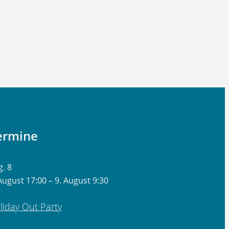
ermine
g.
8
 August 17:00
–
9. August 9:30
liday Out Party