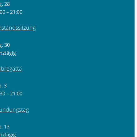
g.
28
:00
–
21:00
rstandssitzung
g.
30
nztägig
ubregatta
p.
3
:30
–
21:00
ündungstag
p.
13
nztägig