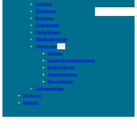
Vorstand
Suchen
Ältestenrat
Bootshaus
Gastronomie
Clubschlüssel
Mitgliedsbeiträge
Clubgesetze
Satzung
Datenschutzvereinbarung
Ruderordnung
Jugendordnung
Hausordnung
Linksammlung
Werkstatt
Kontakt