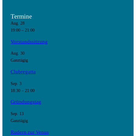
Termine
Aug.
28
19:00
–
21:00
Vorstandssitzung
Aug.
30
Ganztägig
Clubregatta
Sep.
3
18:30
–
21:00
Gründungstag
Sep.
13
Ganztägig
Rudern zur Venus