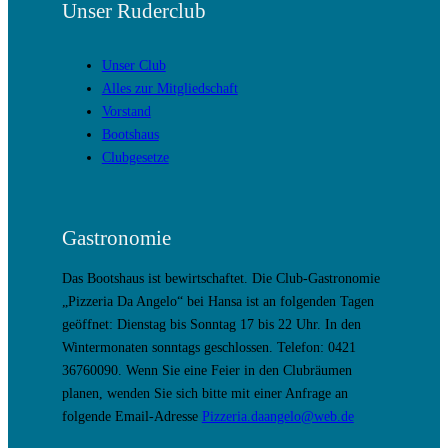
Unser Ruderclub
Unser Club
Alles zur Mitgliedschaft
Vorstand
Bootshaus
Clubgesetze
Gastronomie
Das Bootshaus ist bewirtschaftet. Die Club-Gastronomie
„Pizzeria Da Angelo“ bei Hansa ist an folgenden Tagen
geöffnet: Dienstag bis Sonntag 17 bis 22 Uhr. In den
Wintermonaten sonntags geschlossen. Telefon: 0421
36760090. Wenn Sie eine Feier in den Clubräumen
planen, wenden Sie sich bitte mit einer Anfrage an
folgende Email-Adresse
Pizzeria.daangelo@web.de