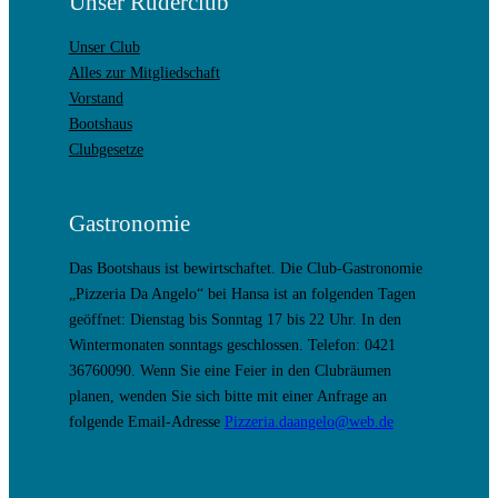
Unser Ruderclub
Unser Club
Alles zur Mitgliedschaft
Vorstand
Bootshaus
Clubgesetze
Gastronomie
Das Bootshaus ist bewirtschaftet. Die Club-Gastronomie
„Pizzeria Da Angelo“ bei Hansa ist an folgenden Tagen
geöffnet: Dienstag bis Sonntag 17 bis 22 Uhr. In den
Wintermonaten sonntags geschlossen. Telefon: 0421
36760090. Wenn Sie eine Feier in den Clubräumen
planen, wenden Sie sich bitte mit einer Anfrage an
folgende Email-Adresse
Pizzeria.daangelo@web.de