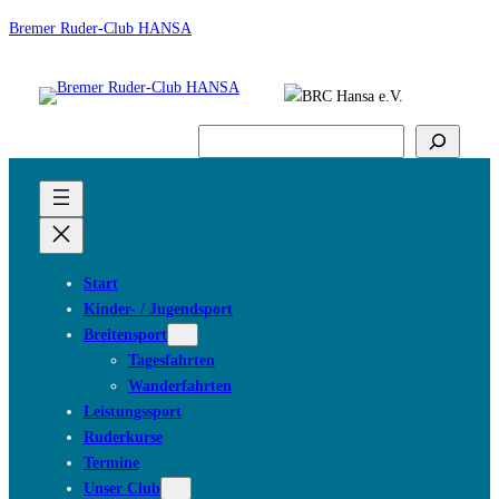
Bremer Ruder-Club HANSA
Suchen
Start
Kinder- / Jugendsport
Breitensport
Tagesfahrten
Wanderfahrten
Leistungssport
Ruderkurse
Termine
Unser Club