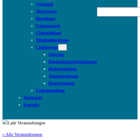
Vorstand
Suchen
Ältestenrat
Bootshaus
Gastronomie
Clubschlüssel
Mitgliedsbeiträge
Clubgesetze
Satzung
Datenschutzvereinbarung
Ruderordnung
Jugendordnung
Hausordnung
Linksammlung
Werkstatt
Kontakt
« Alle Veranstaltungen