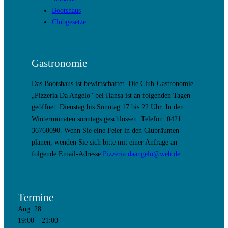
Bootshaus
Clubgesetze
Gastronomie
Das Bootshaus ist bewirtschaftet. Die Club-Gastronomie
„Pizzeria Da Angelo“ bei Hansa ist an folgenden Tagen
geöffnet: Dienstag bis Sonntag 17 bis 22 Uhr. In den
Wintermonaten sonntags geschlossen. Telefon: 0421
36760090. Wenn Sie eine Feier in den Clubräumen
planen, wenden Sie sich bitte mit einer Anfrage an
folgende Email-Adresse
Pizzeria.daangelo@web.de
Termine
Aug.
28
19:00
–
21:00