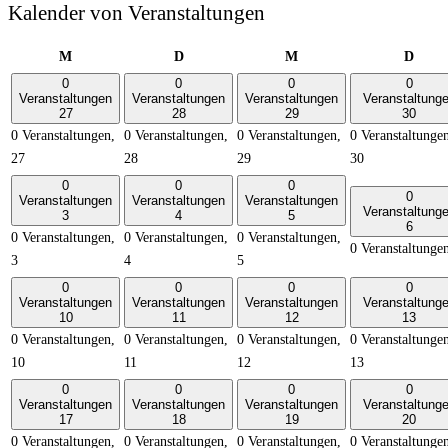
Kalender von Veranstaltungen
Montag
Dienstag
Mittwoch
Donne
M
D
M
D
0
0
0
0
Veranstaltungen
Veranstaltungen
Veranstaltungen
Veranstaltung
27
28
29
30
0 Veranstaltungen,
0 Veranstaltungen,
0 Veranstaltungen,
0 Veranstaltunge
27
28
29
30
0
0
0
0
Veranstaltungen
Veranstaltungen
Veranstaltungen
Veranstaltung
3
4
5
6
0 Veranstaltungen,
0 Veranstaltungen,
0 Veranstaltungen,
0 Veranstaltunge
3
4
5
0
0
0
0
Veranstaltungen
Veranstaltungen
Veranstaltungen
Veranstaltung
10
11
12
13
0 Veranstaltungen,
0 Veranstaltungen,
0 Veranstaltungen,
0 Veranstaltunge
10
11
12
13
0
0
0
0
Veranstaltungen
Veranstaltungen
Veranstaltungen
Veranstaltung
17
18
19
20
0 Veranstaltungen,
0 Veranstaltungen,
0 Veranstaltungen,
0 Veranstaltunge