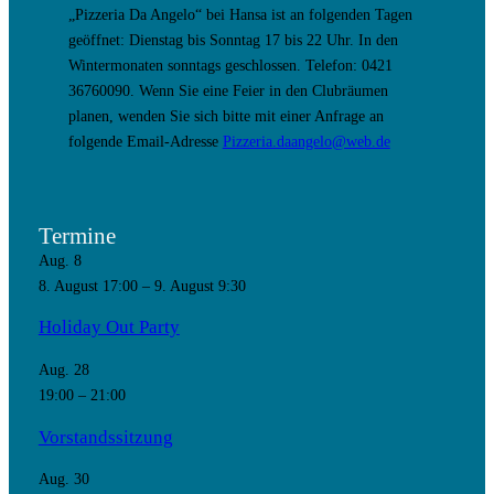
„Pizzeria Da Angelo“ bei Hansa ist an folgenden Tagen
geöffnet: Dienstag bis Sonntag 17 bis 22 Uhr. In den
Wintermonaten sonntags geschlossen. Telefon: 0421
36760090. Wenn Sie eine Feier in den Clubräumen
planen, wenden Sie sich bitte mit einer Anfrage an
folgende Email-Adresse
Pizzeria.daangelo@web.de
Termine
Aug.
8
8. August 17:00
–
9. August 9:30
Holiday Out Party
Aug.
28
19:00
–
21:00
Vorstandssitzung
Aug.
30