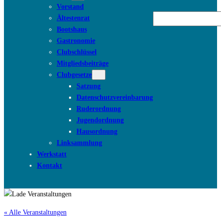
Vorstand
Suchen
Ältestenrat
Bootshaus
Gastronomie
Clubschlüssel
Mitgliedsbeiträge
Clubgesetze
Satzung
Datenschutzvereinbarung
Ruderordnung
Jugendordnung
Hausordnung
Linksammlung
Werkstatt
Kontakt
« Alle Veranstaltungen