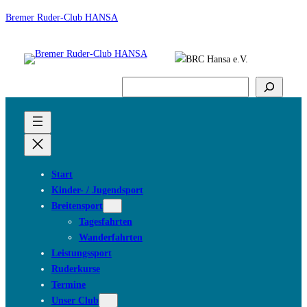
Bremer Ruder-Club HANSA
Suchen
Start
Kinder- / Jugendsport
Breitensport
Tagesfahrten
Wanderfahrten
Leistungssport
Ruderkurse
Termine
Unser Club