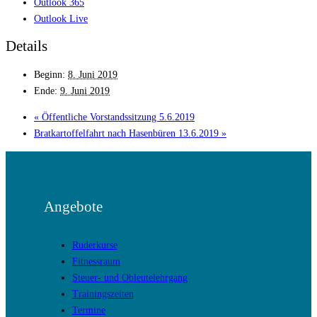
Outlook 365
Outlook Live
Details
Beginn:
8. Juni 2019
Ende:
9. Juni 2019
«
Öffentliche Vorstandssitzung 5.6.2019
Bratkartoffelfahrt nach Hasenbüren 13.6.2019
»
Angebote
Ruderkurse
Fitnessraum
Steuer- und Obleutelehrgang
Trainingszeiten
Termine