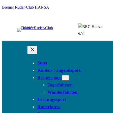
Bremer Ruder-Club HANSA
Start
Kinder- / Jugendsport
Breitensport
Tagesfahrten
Wanderfahrten
Leistungssport
Ruderkurse