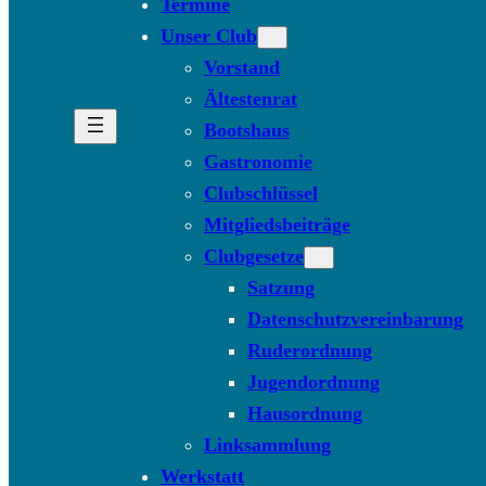
Termine
Unser Club
Vorstand
Ältestenrat
Bootshaus
Gastronomie
Clubschlüssel
Mitgliedsbeiträge
Clubgesetze
Satzung
Datenschutzvereinbarung
Ruderordnung
Jugendordnung
Hausordnung
Linksammlung
Werkstatt