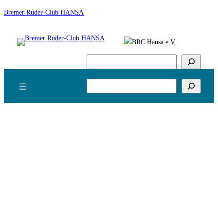
Zum
Bremer Ruder-Club HANSA
Inhalt
springen
Suchen
Suchen