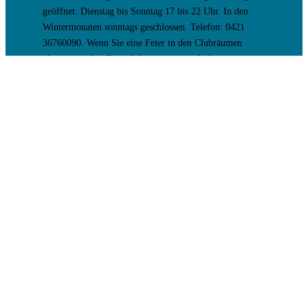
geöffnet: Dienstag bis Sonntag 17 bis 22 Uhr. In den
Wintermonaten sonntags geschlossen. Telefon: 0421
36760090. Wenn Sie eine Feier in den Clubräumen
planen, wenden Sie sich bitte mit einer Anfrage an
folgende Email-Adresse
Pizzeria.daangelo@web.de
Termine
Aug.
8
8. August 17:00
–
9. August 9:30
Holiday Out Party
Aug.
28
19:00
–
21:00
Vorstandssitzung
Aug.
30
Ganztägig