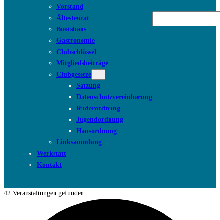
Vorstand
Suchen
Ältestenrat
Bootshaus
Gastronomie
Clubschlüssel
Mitgliedsbeiträge
Clubgesetze
Satzung
Datenschutzvereinbarung
Ruderordnung
Jugendordnung
Hausordnung
Linksammlung
Werkstatt
Kontakt
42 Veranstaltungen gefunden.