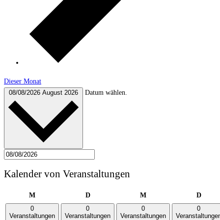
Dieser Monat
Datum wählen.
08/08/2026
August 2026
Kalender von Veranstaltungen
Montag
Dienstag
Mittwoch
Donne
M
D
M
D
0
0
0
0
Veranstaltungen
Veranstaltungen
Veranstaltungen
Veranstaltunge