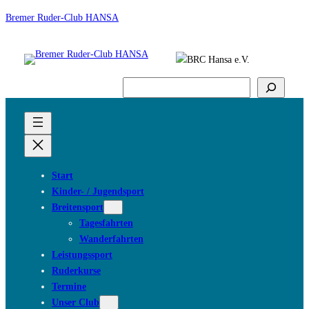
Bremer Ruder-Club HANSA
Suchen
Start
Kinder- / Jugendsport
Breitensport
Tagesfahrten
Wanderfahrten
Leistungssport
Ruderkurse
Termine
Unser Club