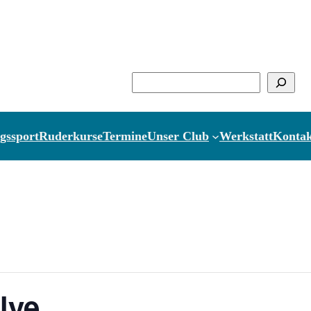
Suchen
gssport
Ruderkurse
Termine
Unser Club
Werkstatt
Kontak
lye