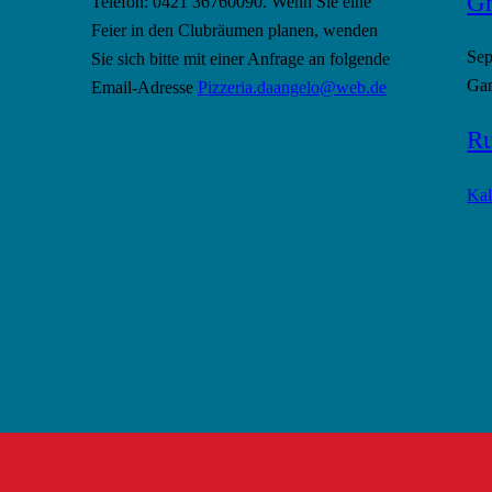
Gr
Telefon: 0421 36760090. Wenn Sie eine
Feier in den Clubräumen planen, wenden
Se
Sie sich bitte mit einer Anfrage an folgende
Gan
Email-Adresse
Pizzeria.daangelo@web.de
Ru
Kal