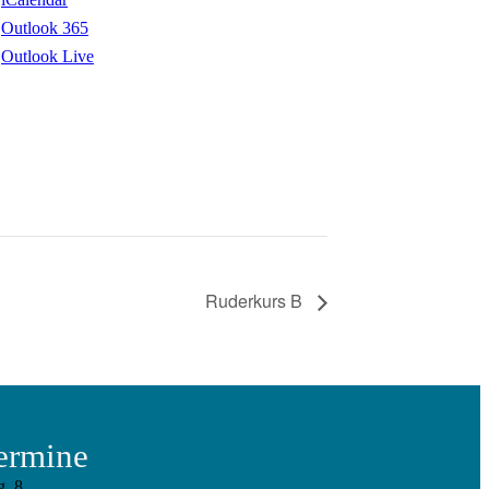
Outlook 365
Outlook Live
Ruderkurs B
ermine
g.
8