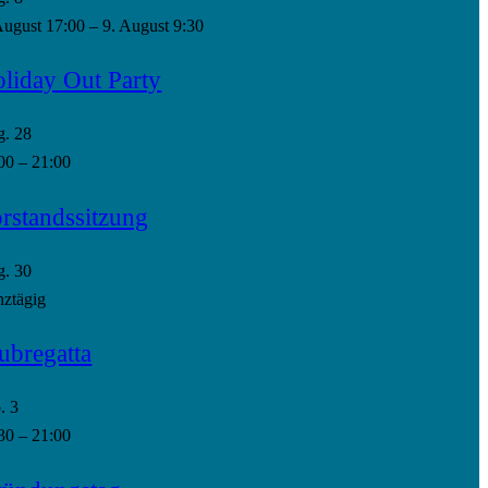
August 17:00
–
9. August 9:30
liday Out Party
g.
28
00
–
21:00
rstandssitzung
g.
30
ztägig
ubregatta
p.
3
30
–
21:00