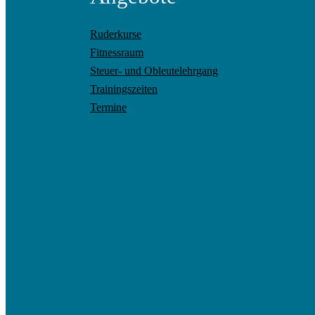
Ruderkurse
Fitnessraum
Steuer- und Obleutelehrgang
Trainingszeiten
Termine