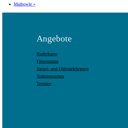
Maibowle
»
Angebote
Ruderkurse
Fitnessraum
Steuer- und Obleutelehrgang
Trainingszeiten
Termine