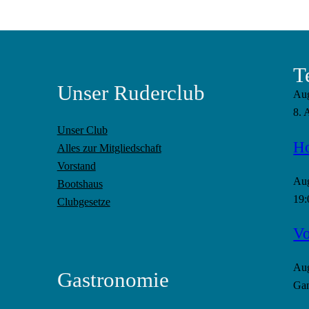
T
Unser Ruderclub
Au
8. 
Unser Club
Ho
Alles zur Mitgliedschaft
Vorstand
Au
Bootshaus
19:
Clubgesetze
Vo
Au
Gastronomie
Gan