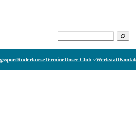
Suchen
gssport
Ruderkurse
Termine
Unser Club
Werkstatt
Kontak