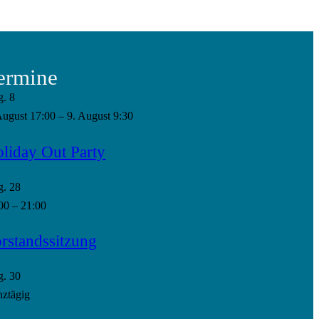
ermine
g.
8
August 17:00
–
9. August 9:30
liday Out Party
g.
28
00
–
21:00
rstandssitzung
g.
30
ztägig