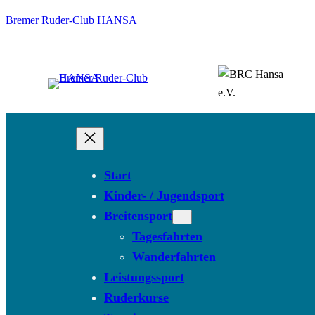
Bremer Ruder-Club HANSA
Start
Kinder- / Jugendsport
Breitensport
Tagesfahrten
Wanderfahrten
Leistungssport
Ruderkurse