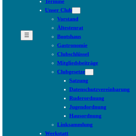
Termine
Unser Club
Vorstand
Ältestenrat
Bootshaus
Gastronomie
Clubschlüssel
Mitgliedsbeiträge
Clubgesetze
Satzung
Datenschutzvereinbarung
Ruderordnung
Jugendordnung
Hausordnung
Linksammlung
Werkstatt