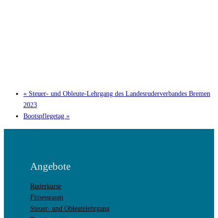
«
Steuer- und Obleute-Lehrgang des Landesruderverbandes Bremen
2023
Bootspflegetag
»
Angebote
Ruderkurse
Fitnessraum
Steuer- und Obleutelehrgang