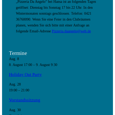
„Pizzeria Da Angelo“ bei Hansa ist an folgenden Tagen
geöffnet: Dienstag bis Sonntag 17 bis 22 Uhr. In den
Wintermonaten sonntags geschlossen. Telefon: 0421
36760090. Wenn Sie eine Feier in den Clubräumen
planen, wenden Sie sich bitte mit einer Anfrage an
folgende Email-Adresse
Pizzeria.daangelo@web.de
Termine
Aug.
8
8. August 17:00
–
9. August 9:30
Holiday Out Party
Aug.
28
19:00
–
21:00
Vorstandssitzung
Aug.
30