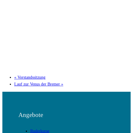
«
Vorstandssitzung
Lauf zur Venus der Bremer
»
Angebote
Ruderkurse