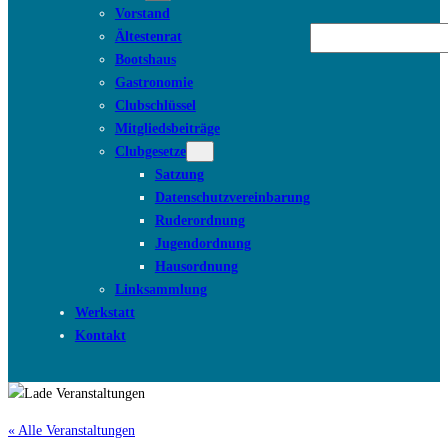
Vorstand
Suchen
Ältestenrat
Bootshaus
Gastronomie
Clubschlüssel
Mitgliedsbeiträge
Clubgesetze
Satzung
Datenschutzvereinbarung
Ruderordnung
Jugendordnung
Hausordnung
Linksammlung
Werkstatt
Kontakt
« Alle Veranstaltungen