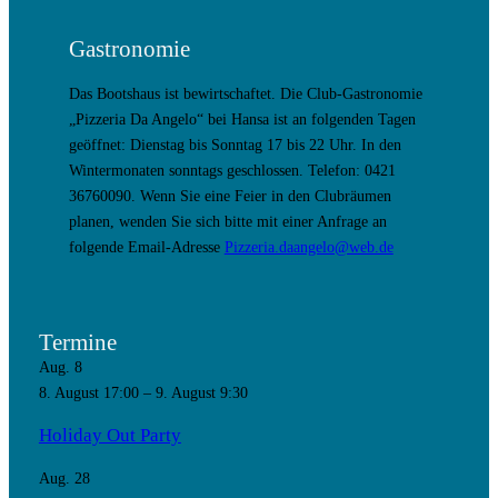
Gastronomie
Das Bootshaus ist bewirtschaftet. Die Club-Gastronomie
„Pizzeria Da Angelo“ bei Hansa ist an folgenden Tagen
geöffnet: Dienstag bis Sonntag 17 bis 22 Uhr. In den
Wintermonaten sonntags geschlossen. Telefon: 0421
36760090. Wenn Sie eine Feier in den Clubräumen
planen, wenden Sie sich bitte mit einer Anfrage an
folgende Email-Adresse
Pizzeria.daangelo@web.de
Termine
Aug.
8
8. August 17:00
–
9. August 9:30
Holiday Out Party
Aug.
28