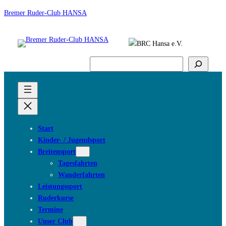
Bremer Ruder-Club HANSA
Suchen
Start
Kinder- / Jugendsport
Breitensport
Tagesfahrten
Wanderfahrten
Leistungssport
Ruderkurse
Termine
Unser Club