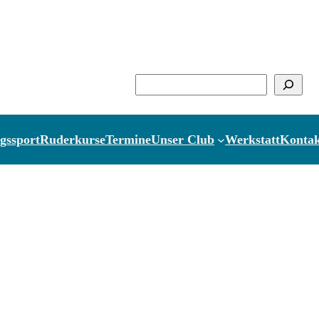
Suchen
gssport
Ruderkurse
Termine
Unser Club
Werkstatt
Kontak