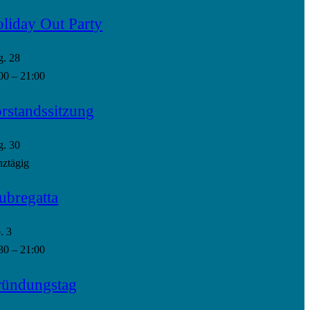
liday Out Party
g.
28
00
–
21:00
rstandssitzung
g.
30
ztägig
ubregatta
p.
3
30
–
21:00
ündungstag