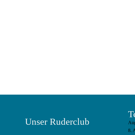
T
Unser Ruderclub
Au
8. 