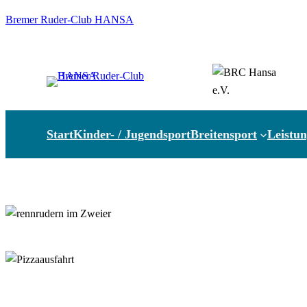
Zum
Bremer Ruder-Club HANSA
Inhalt
springen
Start
Kinder- / Jugendsport
Breitensport
Leistun