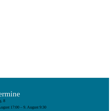
ermine
g.
8
August 17:00
–
9. August 9:30