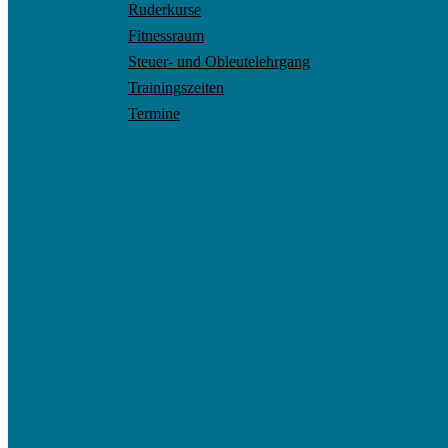
Ruderkurse
Fitnessraum
Steuer- und Obleutelehrgang
Trainingszeiten
Termine