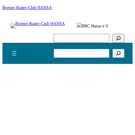
Zum
Bremer Ruder-Club HANSA
Inhalt
springen
Suchen
Suchen