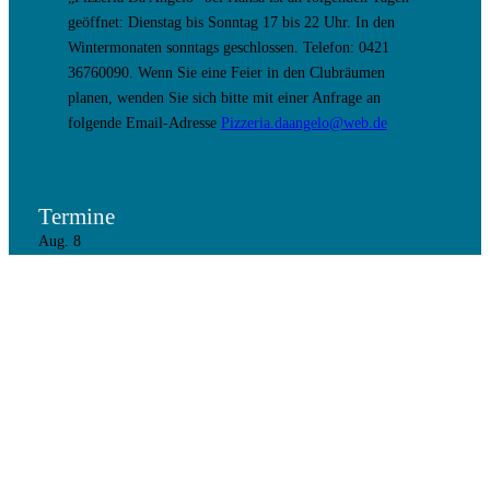
geöffnet: Dienstag bis Sonntag 17 bis 22 Uhr. In den
Wintermonaten sonntags geschlossen. Telefon: 0421
36760090. Wenn Sie eine Feier in den Clubräumen
planen, wenden Sie sich bitte mit einer Anfrage an
folgende Email-Adresse
Pizzeria.daangelo@web.de
Termine
Aug.
8
8. August 17:00
–
9. August 9:30
Holiday Out Party
Aug.
28
19:00
–
21:00
Vorstandssitzung
Aug.
30
Ganztägig