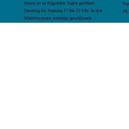
Hansa ist an folgenden Tagen geöffnet:
Se
Dienstag bis Sonntag 17 bis 22 Uhr. In den
18:
Wintermonaten sonntags geschlossen.
Gr
Telefon: 0421 36760090. Wenn Sie eine
Feier in den Clubräumen planen, wenden
Se
Sie sich bitte mit einer Anfrage an folgende
Gan
Email-Adresse
Pizzeria.daangelo@web.de
Ru
Kal