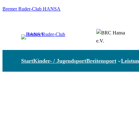
Zum
Bremer Ruder-Club HANSA
Inhalt
springen
Start
Kinder- / Jugendsport
Breitensport
Leistun