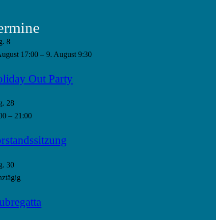
ermine
g.
8
August 17:00
–
9. August 9:30
liday Out Party
g.
28
00
–
21:00
rstandssitzung
g.
30
ztägig
ubregatta