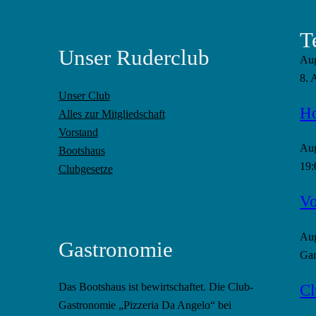
T
Unser Ruderclub
Au
8. 
Unser Club
Ho
Alles zur Mitgliedschaft
Vorstand
Au
Bootshaus
19:
Clubgesetze
Vo
Au
Gastronomie
Gan
Cl
Das Bootshaus ist bewirtschaftet. Die Club-
Gastronomie „Pizzeria Da Angelo“ bei