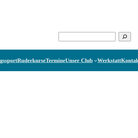
Suchen
gssport
Ruderkurse
Termine
Unser Club
Werkstatt
Kontak