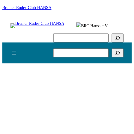
Zum
Bremer Ruder-Club HANSA
Inhalt
springen
Suchen
Suchen