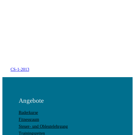
CS-1-2013
Angebote
Ruderkurse
Fitnessraum
Steuer- und Obleutelehrgang
Trainingszeiten