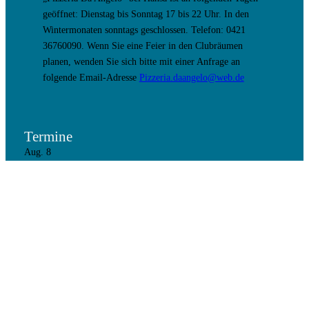
geöffnet: Dienstag bis Sonntag 17 bis 22 Uhr. In den
Wintermonaten sonntags geschlossen. Telefon: 0421
36760090. Wenn Sie eine Feier in den Clubräumen
planen, wenden Sie sich bitte mit einer Anfrage an
folgende Email-Adresse
Pizzeria.daangelo@web.de
Termine
Aug.
8
8. August 17:00
–
9. August 9:30
Holiday Out Party
Aug.
28
19:00
–
21:00
Vorstandssitzung
Aug.
30
Ganztägig