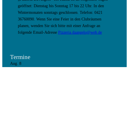
geöffnet: Dienstag bis Sonntag 17 bis 22 Uhr. In den
Wintermonaten sonntags geschlossen. Telefon: 0421
36760090. Wenn Sie eine Feier in den Clubräumen
planen, wenden Sie sich bitte mit einer Anfrage an
folgende Email-Adresse
Pizzeria.daangelo@web.de
Termine
Aug.
8
8. August 17:00
–
9. August 9:30
Holiday Out Party
Aug.
28
19:00
–
21:00
Vorstandssitzung
Aug.
30
Ganztägig