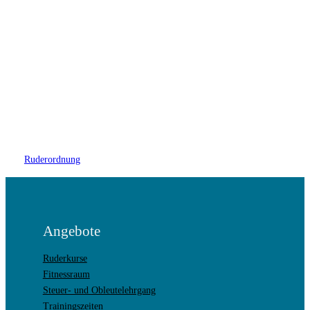
Ruderordnung
Angebote
Ruderkurse
Fitnessraum
Steuer- und Obleutelehrgang
Trainingszeiten