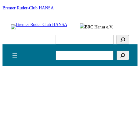
Zum
Bremer Ruder-Club HANSA
Inhalt
springen
Suchen
Suchen