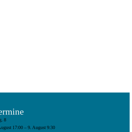
ermine
g.
8
August 17:00
–
9. August 9:30