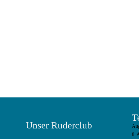
T
Unser Ruderclub
Au
8. 