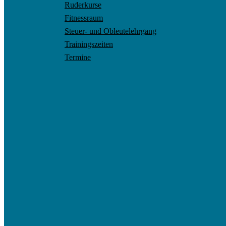
Ruderkurse
Fitnessraum
Steuer- und Obleutelehrgang
Trainingszeiten
Termine