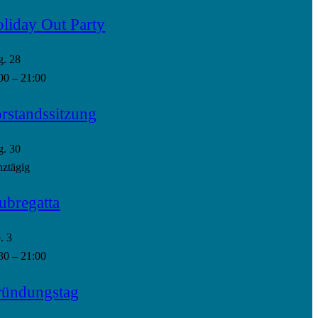
liday Out Party
g.
28
00
–
21:00
rstandssitzung
g.
30
ztägig
ubregatta
p.
3
30
–
21:00
ündungstag