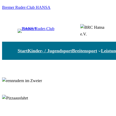
Zum
Bremer Ruder-Club HANSA
Inhalt
springen
Start
Kinder- / Jugendsport
Breitensport
Leistun