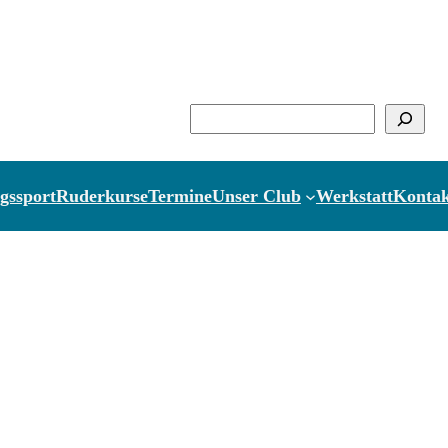
Suchen
gssport
Ruderkurse
Termine
Unser Club
Werkstatt
Kontak