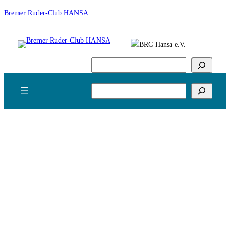
Zum
Bremer Ruder-Club HANSA
Inhalt
springen
Suchen
Suchen