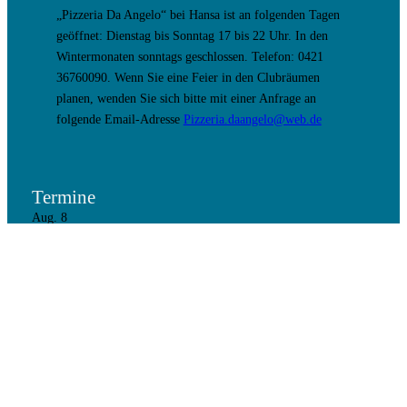
„Pizzeria Da Angelo“ bei Hansa ist an folgenden Tagen
geöffnet: Dienstag bis Sonntag 17 bis 22 Uhr. In den
Wintermonaten sonntags geschlossen. Telefon: 0421
36760090. Wenn Sie eine Feier in den Clubräumen
planen, wenden Sie sich bitte mit einer Anfrage an
folgende Email-Adresse
Pizzeria.daangelo@web.de
Termine
Aug.
8
8. August 17:00
–
9. August 9:30
Holiday Out Party
Aug.
28
19:00
–
21:00
Vorstandssitzung
Aug.
30