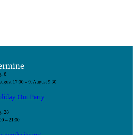
ermine
g.
8
August 17:00
–
9. August 9:30
liday Out Party
g.
28
00
–
21:00
rstandssitzung