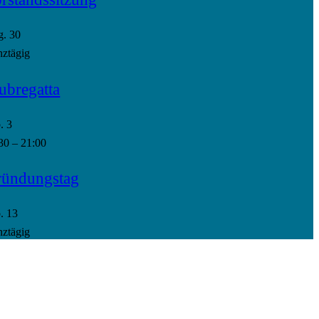
g.
30
ztägig
ubregatta
p.
3
30
–
21:00
ündungstag
p.
13
ztägig
dern zur Venus
ender anzeigen