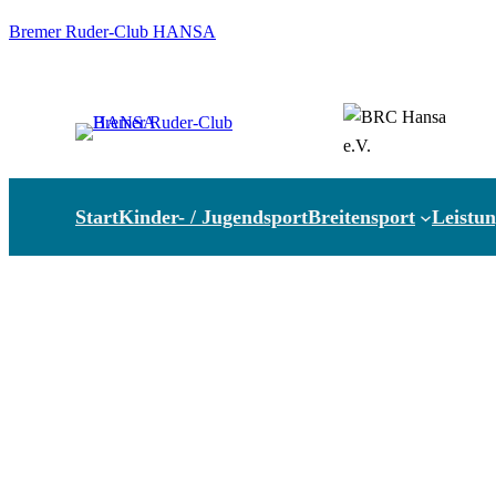
Zum
Bremer Ruder-Club HANSA
Inhalt
springen
Start
Kinder- / Jugendsport
Breitensport
Leistun