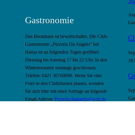
Au
Gastronomie
Gan
Cl
Das Bootshaus ist bewirtschaftet. Die Club-
Gastronomie „Pizzeria Da Angelo“ bei
Hansa ist an folgenden Tagen geöffnet:
Se
Dienstag bis Sonntag 17 bis 22 Uhr. In den
18:
Wintermonaten sonntags geschlossen.
Gr
Telefon: 0421 36760090. Wenn Sie eine
Feier in den Clubräumen planen, wenden
Se
Sie sich bitte mit einer Anfrage an folgende
Gan
Email-Adresse
Pizzeria.daangelo@web.de
Ru
Kal