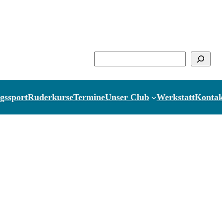
Suchen
gssport
Ruderkurse
Termine
Unser Club
Werkstatt
Kontak