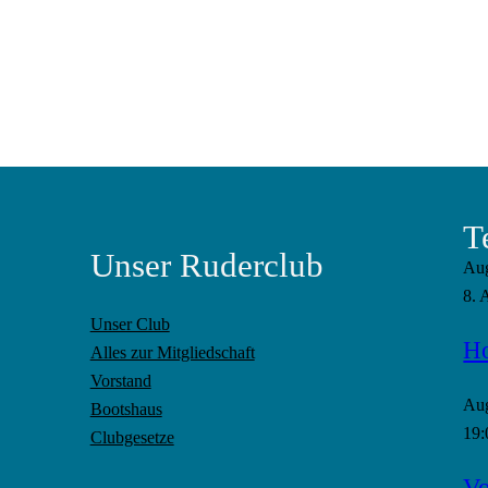
T
Unser Ruderclub
Au
8. 
Unser Club
Ho
Alles zur Mitgliedschaft
Vorstand
Au
Bootshaus
19:
Clubgesetze
Vo