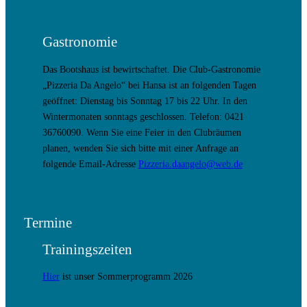
Gastronomie
Das Bootshaus ist bewirtschaftet. Die Club-Gastronomie
„Pizzeria Da Angelo“ bei Hansa ist an folgenden Tagen
geöffnet: Dienstag bis Sonntag 17 bis 22 Uhr. In den
Wintermonaten sonntags geschlossen. Telefon: 0421
36760090. Wenn Sie eine Feier in den Clubräumen
planen, wenden Sie sich bitte mit einer Anfrage an
folgende Email-Adresse
Pizzeria.daangelo@web.de
Termine
Trainingszeiten
Hier
ist unser Sommerprogramm 2026