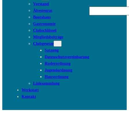
Vorstand
Suchen
Ältestenrat
Bootshaus
Gastronomie
Clubschlüssel
Mitgliedsbeiträge
Clubgesetze
Satzung
Datenschutzvereinbarung
Ruderordnung
Jugendordnung
Hausordnung
Linksammlung
Werkstatt
Kontakt