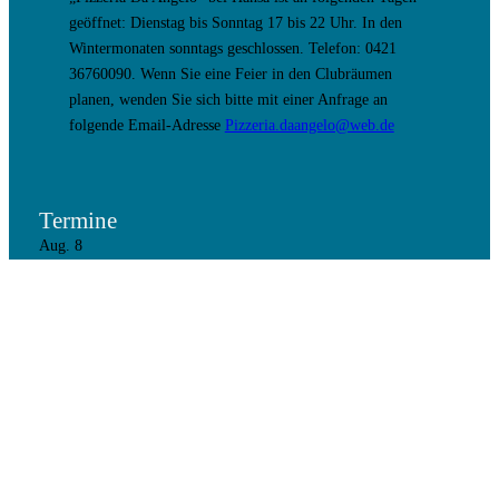
geöffnet: Dienstag bis Sonntag 17 bis 22 Uhr. In den
Wintermonaten sonntags geschlossen. Telefon: 0421
36760090. Wenn Sie eine Feier in den Clubräumen
planen, wenden Sie sich bitte mit einer Anfrage an
folgende Email-Adresse
Pizzeria.daangelo@web.de
Termine
Aug.
8
8. August 17:00
–
9. August 9:30
Holiday Out Party
Aug.
28
19:00
–
21:00
Vorstandssitzung
Aug.
30
Ganztägig