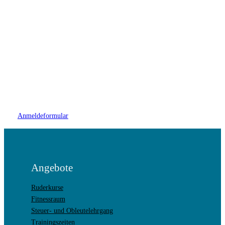
Anmeldeformular
Angebote
Ruderkurse
Fitnessraum
Steuer- und Obleutelehrgang
Trainingszeiten