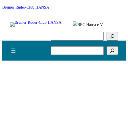
Zum
Bremer Ruder-Club HANSA
Inhalt
springen
Suchen
Suchen